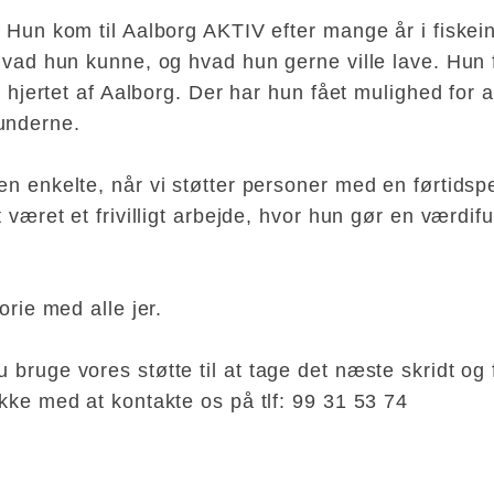
. Hun kom til Aalborg AKTIV efter mange år i fiske
hvad hun kunne, og hvad hun gerne ville lave. Hun fi
 i hjertet af Aalborg. Der har hun fået mulighed for 
underne.
en enkelte, når vi støtter personer med en førtidsp
t været et frivilligt arbejde, hvor hun gør en værdif
orie med alle jer.
 bruge vores støtte til at tage det næste skridt og 
ikke med at kontakte os på tlf: 99 31 53 74