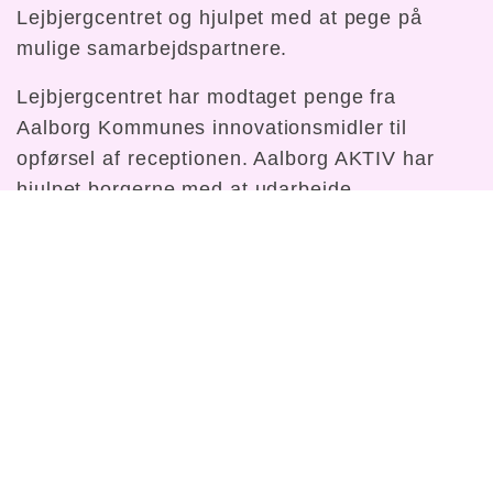
Lejbjergcentret og hjulpet med at pege på
mulige samarbejdspartnere.
Lejbjergcentret har modtaget penge fra
Aalborg Kommunes innovationsmidler til
opførsel af receptionen. Aalborg AKTIV har
hjulpet borgerne med at udarbejde
ansøgningen til innovationsmidlerne.
AALBORG AKTIV
DAG HAMMARSKJØLDS GADE 3,
9000 AALBORG
LEDER: ANNE SOPHIE LUND SKIBSTED