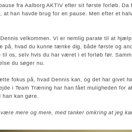
 pause fra Aalborg AKTIV efter sit første forløb. D
or, at han havde brug for en pause. Men efter et halv
de Dennis velkommen. Vi er nemlig parate til at hjæ
ge på, hvad du kunne tænke dig, både første og ande
e til os, selv hvis du har været i et forløb før. Sa
else du søger nu.
tte fokus på, hvad Dennis kan, og det har givet ha
bejde i Team Træning har han fået muligheden for 
l han kan gøre.
t være mere og mere, med tanker omkring at jeg kan